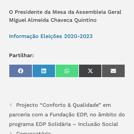
O Presidente da Mesa da Assembleia Geral
Miguel Almeida Chaveca Quintino
Informação Eleições 2020-2023
Partilhar:
Share
Share
Share
Share
Share
on
on
on
on
on
Facebook
LinkedIn
WhatsApp
X
Email
(Twitter)
Projecto “Conforto & Qualidade” em
parceria com a Fundação EDP, no âmbito do
programa EDP Solidária – Inclusão Social
Convocatória