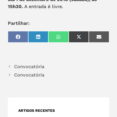
15h30.
A entrada é livre.
Partilhar:
Share
Share
Share
Share
Share
on
on
on
on
on
Facebook
LinkedIn
WhatsApp
X
Email
(Twitter)
Convocatória
Convocatória
ARTIGOS RECENTES